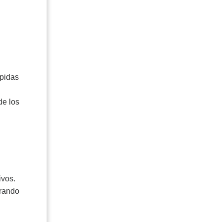
ápidas
de los
ivos.
erando