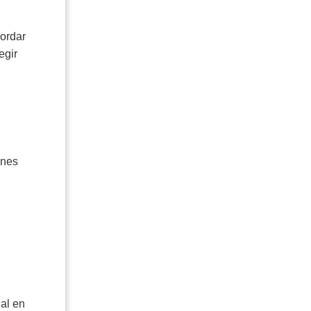
bordar
egir
ones
ial en