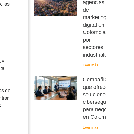
agencias
, las
de
marketing
digital en
Colombia
por
sectores
industriales
 y
Leer más
tal
Compañías
que ofrecen
as de
soluciones de
trar
ciberseguridad
s
para negocios
en Colombia
n
Leer más