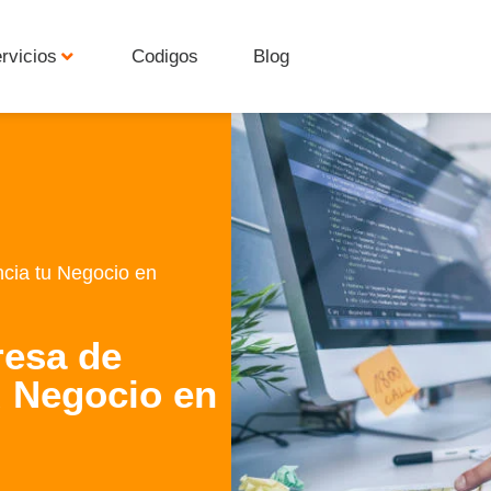
rvicios
Codigos
Blog
cia tu Negocio en
esa de
u Negocio en