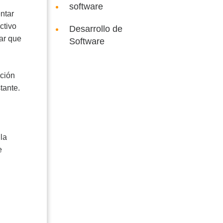
software
ntar
ctivo
Desarrollo de
zar que
Software
ación
tante.
la
e