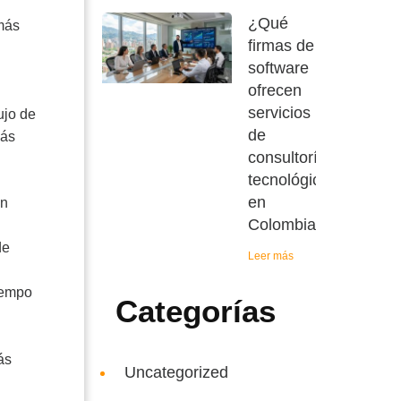
¿Qué
más
firmas de
software
ofrecen
servicios
ujo de
de
más
consultoría
tecnológica
en
ón
Colombia?
de
Leer más
tiempo
Categorías
ás
Uncategorized